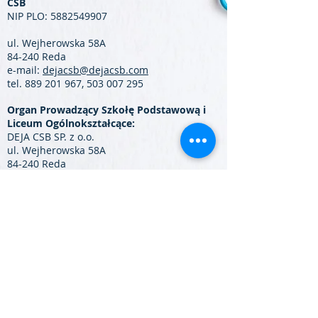
CSB
NIP PLO:
5882549907
ul. Wejherowska 58A
84-240 Reda
e-mail:
dejacsb@dejacsb.com
tel.
889 201 967
,
503 007 295
Organ Prowadzący Szkołę Podstawową i
Liceum Ogólnokształcące:
DEJA CSB SP. z o.o.
ul. Wejherowska 58A
84-240 Reda
NIP:
5882439432
REGON:
380464831
e-mail:
dejacsb@dejacsb.com
tel.
503 007 295
,
889 201 967
Partnerzy: