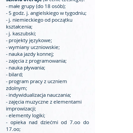
- małe grupy (do 18 osób);
- 5 godz. j. angielskiego w tygodniu;
- j. niemieckiego od początku
kształcenia;
- j. kaszubski;
- projekty językowe;
- wymiany uczniowskie;
- nauka jazdy konnej;
- zajęcia z programowania;
- nauka pływania;
- bilard;
- program pracy z uczniem
zdolnym;
- indywidualizacja nauczania;
- zajęcia muzyczne z elementami
improwizacji;
- elementy logiki;
-
opieka nad dziećmi od 7.oo do
17.oo;