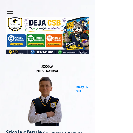
SZKOŁA
PODSTAWOWA
klasy I-
VIII
Szkoła oferuje
(w cenie czesnego)
: