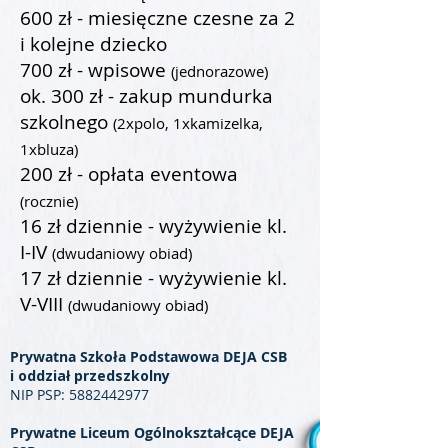
600 zł - miesięczne czesne za 2
i kolejne dziecko
700 zł - wpisowe
(jednorazowe)
ok. 300 zł - zakup mundurka
szkolnego
(2xpolo, 1xkamizelka,
1xbluza)
200 zł - opłata eventowa
(rocznie)
16 zł dziennie - wyżywienie kl.
I-IV
(dwudaniowy obiad)
17 zł dziennie - wyżywienie kl.
V-VIII
(dwudaniowy obiad)
Prywatna Szkoła Podstawowa DEJA CSB
i oddział przedszkolny
NIP PSP:
5882442977
Prywatne Liceum Ogólnokształcące DEJA