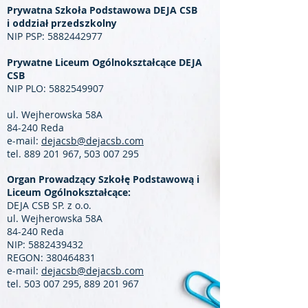
Prywatna Szkoła Podstawowa DEJA CSB
i oddział przedszkolny
NIP PSP:
5882442977
Prywatne Liceum Ogólnokształcące DEJA
CSB
NIP PLO:
5882549907
ul. Wejherowska 58A
84-240 Reda
e-mail:
dejacsb@dejacsb.com
tel.
889 201 967
,
503 007 295
Organ Prowadzący Szkołę Podstawową i
Liceum Ogólnokształcące:
DEJA CSB SP. z o.o.
ul. Wejherowska 58A
84-240 Reda
NIP:
5882439432
REGON:
380464831
e-mail:
dejacsb@dejacsb.com
tel.
503 007 295
,
889 201 967