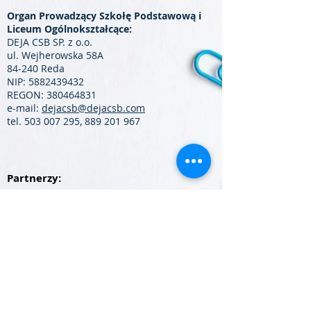
Organ Prowadzący Szkołę Podstawową i
Liceum Ogólnokształcące:
DEJA CSB SP. z o.o.
ul. Wejherowska 58A
84-240 Reda
NIP:
5882439432
REGON:
380464831
e-mail:
dejacsb@dejacsb.com
tel.
503 007 295
,
889 201 967
Partnerzy: