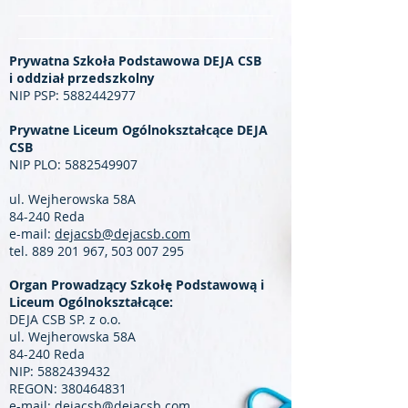
Prywatna Szkoła Podstawowa DEJA CSB
i oddział przedszkolny
NIP PSP:
5882442977
Prywatne Liceum Ogólnokształcące DEJA
CSB
NIP PLO:
5882549907
ul. Wejherowska 58A
84-240 Reda
e-mail:
dejacsb@dejacsb.com
tel.
889 201 967
,
503 007 295
Organ Prowadzący Szkołę Podstawową i
Liceum Ogólnokształcące:
DEJA CSB SP. z o.o.
ul. Wejherowska 58A
84-240 Reda
NIP:
5882439432
REGON:
380464831
e-mail:
dejacsb@dejacsb.com