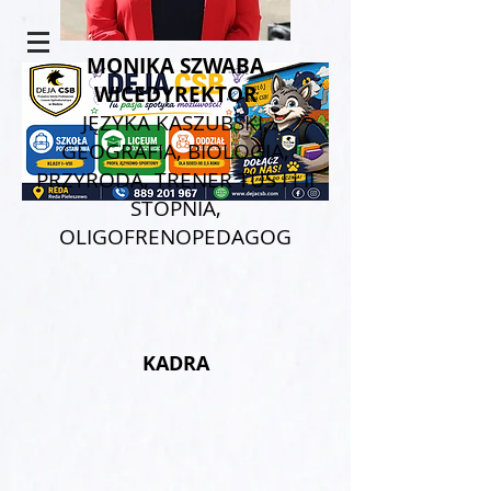
MONIKA SZWABA
WICEDYREKTOR
JĘZYKA KASZUBSKI,
GEOGRAFIA, BIOLOGIA,
PRZYRODA, TRENER TUS I i II
STOPNIA,
OLIGOFRENOPEDAGOG
KADRA