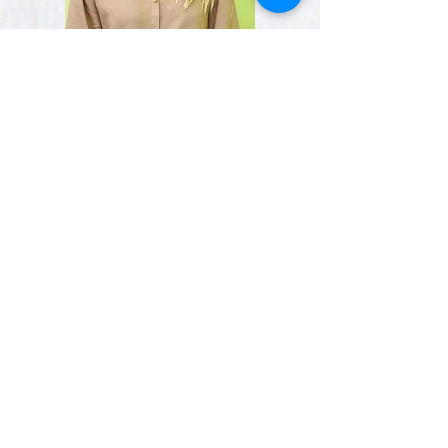
MAŁGORZATA MARGULEWICZ
JĘZYK ANGIELSKI
MONIKA BIGUS
NAUCZYCIEL
WSPÓŁORGANIZ
UJĄCY