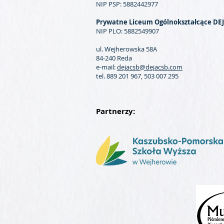
NIP PSP: 5882442977
Prywatne Liceum Ogólnokształcące DE
NIP PLO: 5882549907
ul. Wejherowska 58A
84-240 Reda
e-mail:
dejacsb@dejacsb.com
tel. 889 201 967, 503 007 295
Partnerzy: