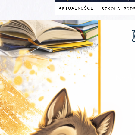
AKTUALNOŚCI
SZKOŁA POD
Nagłó