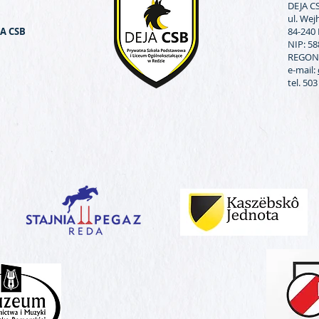
DEJA CS
ul. We
JA CSB
84-240
NIP: 5
REGON:
e-mail:
tel. 50