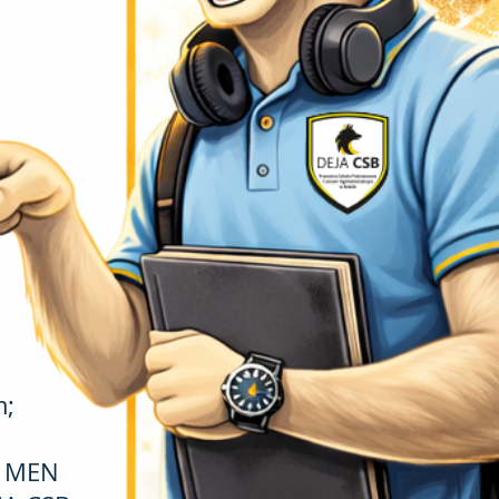
m;
j MEN