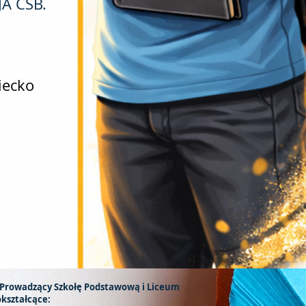
JA CSB.
iecko
Prowadzący Szkołę Podstawową i Liceum
kształcące: