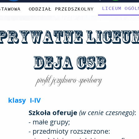
LICEUM OGÓL
STAWOWA
ODDZIAŁ PRZEDSZKOLNY
Prywatne Liceu
DEJA CSB
profil językowo-sportowy
wek 1
klasy I-IV
Szkoła oferuje
(w cenie czesnego)
:
- małe grupy;
- przedmioty rozszerzone: