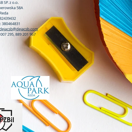
B SP. z o.o.
jherowska 58A
 Reda
882439432
 380464831
dejacsb@dejacsb.com
3 007 295, 889 201 967