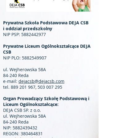
Prywatna Szkoła Podstawowa DEJA CSB
i oddział przedszkolny
NIP PSP:
5882442977
Prywatne Liceum Ogólnokształcące DEJA
CSB
NIP PLO:
5882549907
ul. Wejherowska 58A
84-240 Reda
e-mail:
dejacsb@dejacsb.com
tel.
889 201 967
,
503 007 295
Organ Prowadzący Szkołę Podstawową i
Liceum Ogólnokształcące:
DEJA CSB SP. z o.o.
ul. Wejherowska 58A
84-240 Reda
NIP:
5882439432
REGON:
380464831