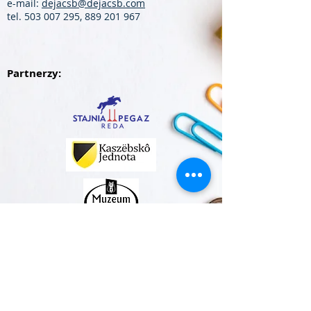
e-mail:
dejacsb@dejacsb.com
tel.
503 007 295
,
889 201 967
Partnerzy: