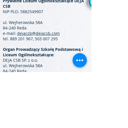
Prywatne Liceum Ogólnokształcące DEJA
CSB
NIP PLO:
5882549907
ul. Wejherowska 58A
84-240 Reda
e-mail:
dejacsb@dejacsb.com
tel.
889 201 967
,
503 007 295
Organ Prowadzący Szkołę Podstawową i
Liceum Ogólnokształcące:
DEJA CSB SP. z o.o.
ul. Wejherowska 58A
84-240 Reda
NIP:
5882439432
REGON:
380464831
e-mail:
dejacsb@dejacsb.com
tel.
503 007 295
,
889 201 967
Partnerzy: