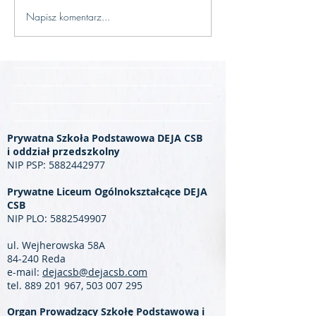
Napisz komentarz...
Prywatna Szkoła Podstawowa DEJA CSB
i oddział przedszkolny
NIP PSP:
5882442977
Prywatne Liceum Ogólnokształcące DEJA
CSB
NIP PLO:
5882549907
ul. Wejherowska 58A
84-240 Reda
e-mail:
dejacsb@dejacsb.com
tel.
889 201 967
,
503 007 295
Organ Prowadzący Szkołę Podstawową i