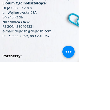
Liceum Ogólnokształcące:
DEJA CSB SP. z o.o.
ul. Wejherowska 58A
84-240 Reda
NIP:
5882439432
REGON:
380464831
e-mail:
dejacsb@dejacsb.com
tel.
503 007 295
,
889 201 967
Partnerzy: