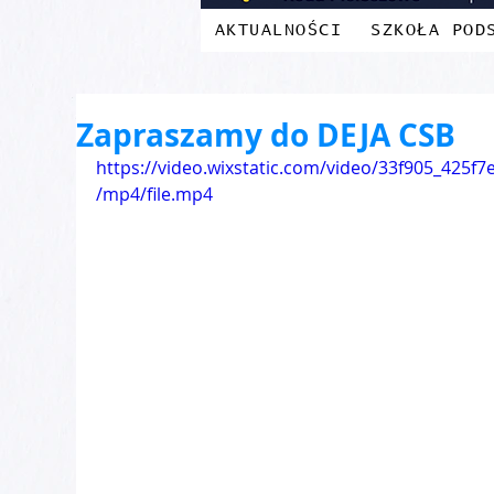
AKTUALNOŚCI
SZKOŁA POD
Zapraszamy do DEJA CSB
https://video.wixstatic.com/video/33f905_425
/mp4/file.mp4