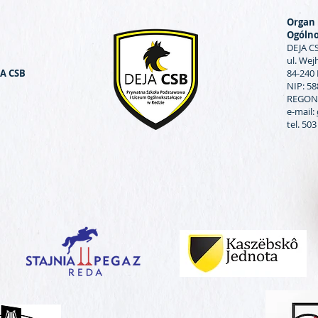
Organ 
Ogólno
DEJA CS
ul. We
JA CSB
84-240
NIP: 5
REGON:
e-mail:
tel. 50