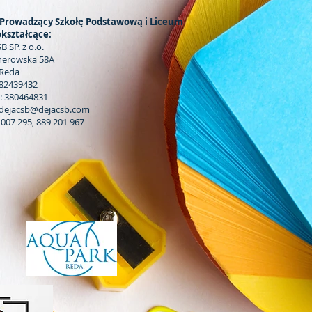
Prowadzący Szkołę Podstawową i Liceum
kształcące:
B SP. z o.o.
jherowska 58A
 Reda
882439432
 380464831
dejacsb@dejacsb.com
3 007 295, 889 201 967