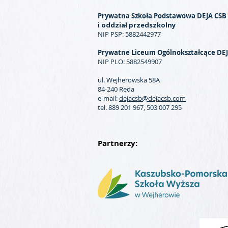
Prywatna Szkoła Podstawowa DEJA CSB
i oddział przedszkolny
NIP PSP: 5882442977
Prywatne Liceum Ogólnokształcące DE
NIP PLO: 5882549907
ul. Wejherowska 58A
84-240 Reda
e-mail:
dejacsb@dejacsb.com
tel. 889 201 967, 503 007 295
Partnerzy: