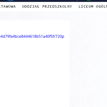
STAWOWA
ODDZIAŁ PRZEDSZKOLNY
LICEUM OGÓL
f7e4d79fa4bce8444618b51a40f5f/720p