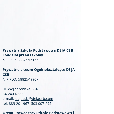
Prywatna Szkoła Podstawowa DEJA CSB
i oddział przedszkolny
NIP PSP:
5882442977
Prywatne Liceum Ogólnokształcące DEJA
CSB
NIP PLO:
5882549907
ul. Wejherowska 58A
84-240 Reda
e-mail:
dejacsb@dejacsb.com
tel.
889 201 967
,
503 007 295
Organ Prowadzący Szkołę Podstawową i