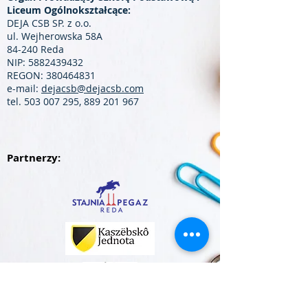
Liceum Ogólnokształcące:
DEJA CSB SP. z o.o.
ul. Wejherowska 58A
84-240 Reda
NIP:
5882439432
REGON:
380464831
e-mail:
dejacsb@dejacsb.com
tel.
503 007 295
,
889 201 967
Partnerzy: