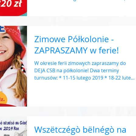
Zimowe Półkolonie -
ZAPRASZAMY w ferie!
W okresie ferii zimowych zapraszamy do
DEJA CSB na półkolonie! Dwa terminy
turnusów: * 11-15 lutego 2019 * 18-22 luteg
2019 W ramach...
Wszëtczégò bëlnégò na