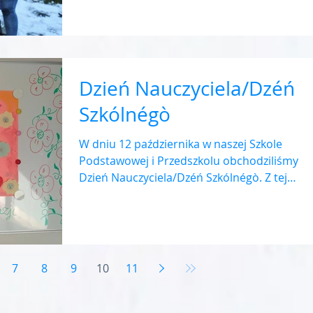
Dzień Nauczyciela/Dzéń
Szkólnégò
W dniu 12 października w naszej Szkole
Podstawowej i Przedszkolu obchodziliśmy
Dzień Nauczyciela/Dzéń Szkólnégò. Z tej
okazji uczniowie i...
7
8
9
10
11