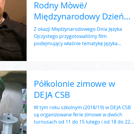
Rodny Mòwë/
Międzynarodowy Dzień
Języka Ojczystego
Z okazji Międzynarodowego Dnia Języka
Ojczystego przygotowaliśmy film
podejmujący właśnie tematykę języka
ojczystego.
Półkolonie zimowe w
DEJA CSB
W tym roku szkolnym (2018/19) w DEJA CSB
są organizowane ferie zimowe w dwóch
turnusach od 11 do 15 lutego i od 18 do 22
lutego. Podczas...