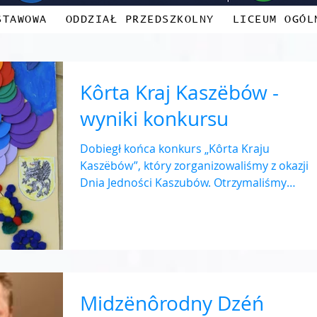
STAWOWA
ODDZIAŁ PRZEDSZKOLNY
LICEUM OGÓL
Kôrta Kraj Kaszëbów -
wyniki konkursu
Dobiegł końca konkurs „Kôrta Kraju
Kaszëbów”, który zorganizowaliśmy z okazji
Dnia Jedności Kaszubów. Otrzymaliśmy
ponad 100 zgłoszeń, za...
Midzënôrodny Dzéń