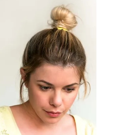
Lubisz dodawać #hashtagi? Świetna
nowina! Możesz dodawać tagi (#wakacje
#sen #lato) do Twoich postów, aby
dotrzeć do większej ilości...