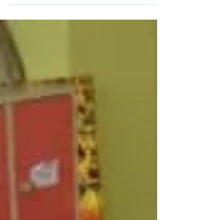
naszych uczniów, zaczyna być pasją :) A na
zdjęciach uczniowie V i VII klasy podczas
zajęć w...