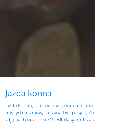
Jazda konna
Jazda konna, dla coraz większego grona