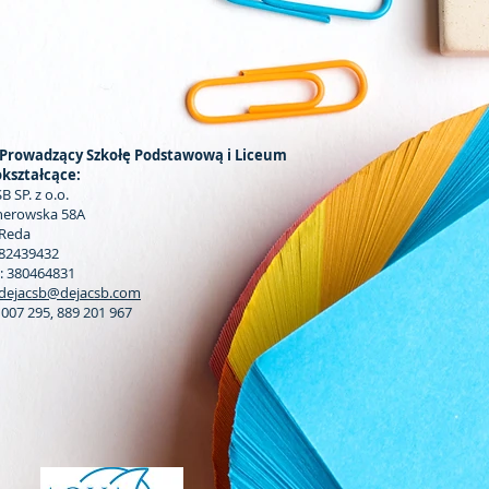
Prowadzący Szkołę Podstawową i Liceum
kształcące:
B SP. z o.o.
jherowska 58A
 Reda
882439432
 380464831
dejacsb@dejacsb.com
3 007 295, 889 201 967