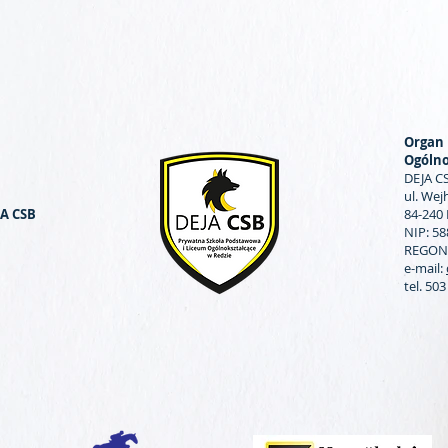
Organ 
Ogólno
DEJA CS
ul. We
JA CSB
84-240
NIP: 5
REGON:
e-mail:
tel. 50